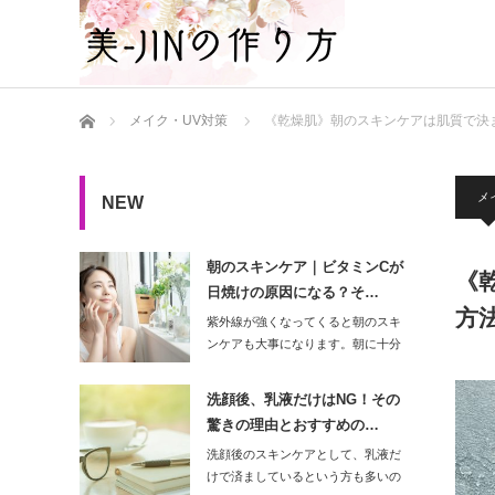
ホーム
メイク・UV対策
《乾燥肌》朝のスキンケアは肌質で決
メ
NEW
朝のスキンケア｜ビタミンCが
《
日焼けの原因になる？そ…
方
紫外線が強くなってくると朝のスキ
ンケアも大事になります。朝に十分
なスキンケア…
洗顔後、乳液だけはNG！その
驚きの理由とおすすめの…
洗顔後のスキンケアとして、乳液だ
けで済ましているという方も多いの