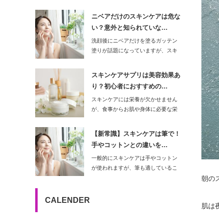
ではないでしょう…
ニベアだけのスキンケアは危な
い？意外と知られていな…
洗顔後にニベアだけを塗るガッテン
塗りが話題になっていますが、スキ
ンケアをニベアだ…
スキンケアサプリは美容効果あ
り？初心者におすすめの…
スキンケアには栄養が欠かせません
が、食事からお肌や身体に必要な栄
養素を摂取するの…
【新常識】スキンケアは筆で！
手やコットンとの違いを…
一般的にスキンケアは手やコットン
が使われますが、筆も適しているこ
とをご存知でしょ…
朝の
CALENDER
肌は