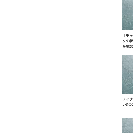
【チャ
クの特
を解説
メイク
い3つ