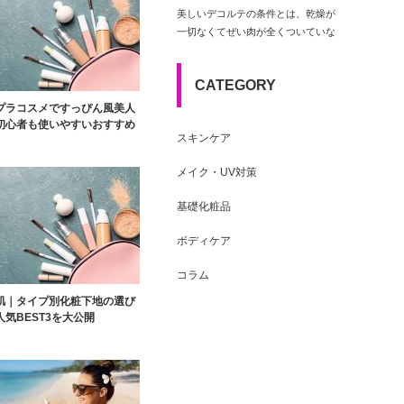
美しいデコルテの条件とは、乾燥が
一切なくてぜい肉が全くついていな
いまっさらな状態…
CATEGORY
プラコスメですっぴん風美人
初心者も使いやすいおすすめ
スキンケア
メイク・UV対策
基礎化粧品
ボディケア
コラム
肌｜タイプ別化粧下地の選び
人気BEST3を大公開