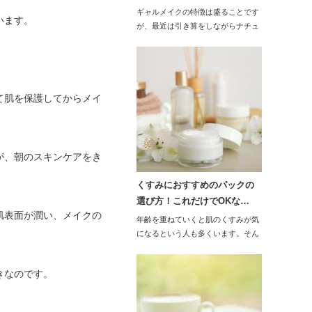
ギャルメイクの特徴は盛ることです
います。
が、最近は引き算をしながらナチュ
ラルに盛るのが主…
て肌を保護してからメイ
が、朝のスキンケアをき
くすみにおすすめのパックの
選び方！これだけでOKな…
肌表面が潤い、メイクの
年齢を重ねていくと肌のくすみが気
になるという人も多くいます。そん
な時はパック…
きなのです。