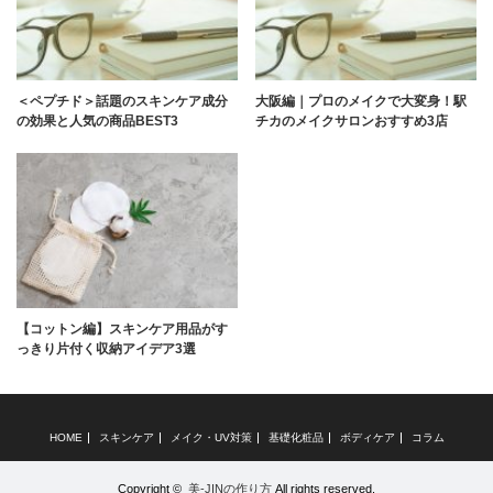
＜ペプチド＞話題のスキンケア成分
大阪編｜プロのメイクで大変身！駅
の効果と人気の商品BEST3
チカのメイクサロンおすすめ3店
【コットン編】スキンケア用品がす
っきり片付く収納アイデア3選
HOME
スキンケア
メイク・UV対策
基礎化粧品
ボディケア
コラム
Copyright ©
美-JINの作り方
All rights reserved.